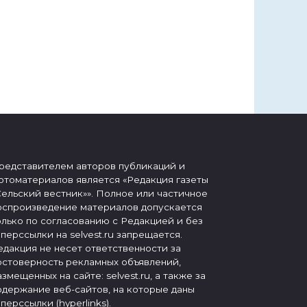
редставителем авторов публикаций и
отоматериалов является «Редакция газеты
Сельский вестник»». Полное или частичное
оспроизведение материалов допускается
олько по согласованию с Редакцией и без
иперссылки на selvest.ru запрещается.
едакция не несет ответственности за
остоверность рекламных объявлений,
азмещенных на сайте: selvest.ru, а также за
одержание веб-сайтов, на которые даны
иперссылки (hyperlinks).