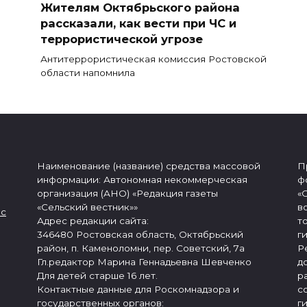
Жителям Октябрьского района
рассказали, как вести при ЧС и
террористической угрозе
Антитеррористическая комиссия Ростовской
области напомнила
Наименование (название) средства массовой
П
информации: Автономная некоммерческая
ф
организация (АНО) «Редакция газеты
«
«Сельский вестник»»
в
 с
Адрес редакции сайта:
т
346480 Ростовская область, Октябрьский
г
район, п. Каменоломни, пер. Советский, 7а
Р
Гл.редактор Марина Геннадьевна Шевченко
д
Для детей старше 16 лет.
р
Контактные данные для Роскомнадзора и
с
государственных органов:
г