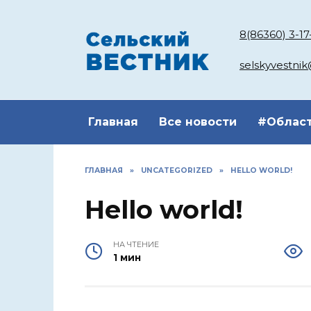
Перейти
к
8(86360) 3-17
содержанию
selskyvestni
Главная
Все новости
#Облас
ГЛАВНАЯ
»
UNCATEGORIZED
»
HELLO WORLD!
Hello world!
НА ЧТЕНИЕ
1 мин