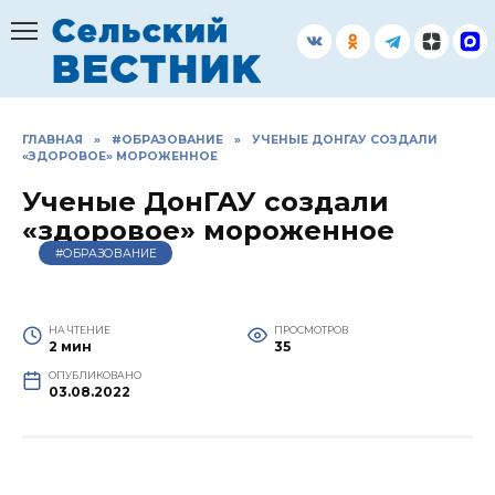
Перейти
к
содержанию
ГЛАВНАЯ
»
#ОБРАЗОВАНИЕ
»
УЧЕНЫЕ ДОНГАУ СОЗДАЛИ
«ЗДОРОВОЕ» МОРОЖЕННОЕ
Ученые ДонГАУ создали
«здоровое» мороженное
#ОБРАЗОВАНИЕ
НА ЧТЕНИЕ
ПРОСМОТРОВ
2 мин
35
ОПУБЛИКОВАНО
03.08.2022