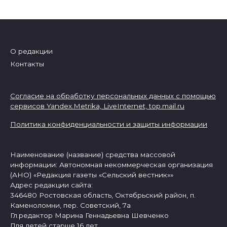
О редакции
Контакты
Согласие на обработку персональных данных с помощью
сервисов Yandex.Metrika, LiveInternet,
top.mail.ru
Политика конфиденциальности и защиты информации
Наименование (название) средства массовой
информации: Автономная некоммерческая организация
(АНО) «Редакция газеты «Сельский вестник»»
Адрес редакции сайта:
346480 Ростовская область, Октябрьский район, п.
Каменоломни, пер. Советский, 7а
Гл.редактор Марина Геннадьевна Шевченко
Для детей старше 16 лет.