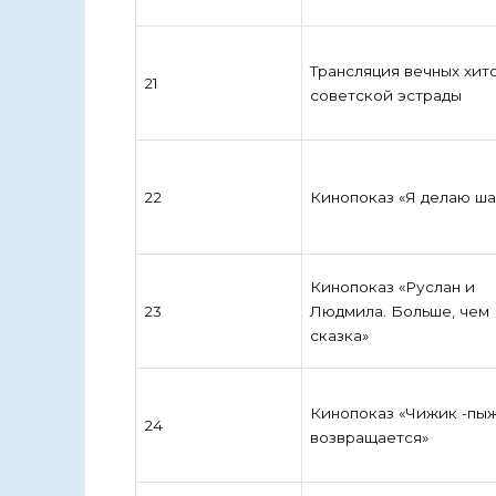
Трансляция вечных хит
21
советской эстрады
22
Кинопоказ «Я делаю ша
Кинопоказ «Руслан и
23
Людмила. Больше, чем
сказка»
Кинопоказ «Чижик -пы
24
возвращается»