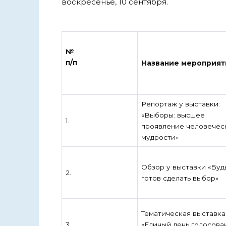
воскресенье, 10 сентября.
№
п/п
Название мероприят
Репортаж у выставки:
«Выборы: высшее
1.
проявление человечес
мудрости»
Обзор у выставки «Буд
2.
готов сделать выбор»
Тематическая выставка
3
«Единый день голосова