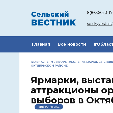
Перейти
к
8(86360) 3-17
содержанию
selskyvestni
Главная
Все новости
#Облас
ГЛАВНАЯ
»
#ВЫБОРЫ 2023
»
ЯРМАРКИ, ВЫСТАВК
ОКТЯБРЬСКОМ РАЙОНЕ
Ярмарки, выста
аттракционы ор
выборов в Октя
#ВЫБОРЫ 2023