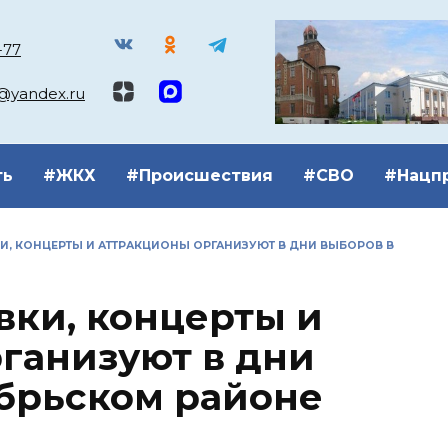
-77
k@yandex.ru
ть
#ЖКХ
#Происшествия
#СВО
#Нацп
И, КОНЦЕРТЫ И АТТРАКЦИОНЫ ОРГАНИЗУЮТ В ДНИ ВЫБОРОВ В
вки, концерты и
ганизуют в дни
брьском районе