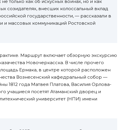
не только как об искусных воинах, но и как
ых созидателях, внесших колоссальный вклад
 российской государственности, — рассказали в
и и массовых коммуникаций Ростовской
 практике. Маршрут включает обзорную экскурсию
казачества Новочеркасска. В числе прочего
площадь Ермака, в центре которой расположен
ачества Вознесенский кафедральный собор —
ны 1812 года Матвея Платова, Василия Орлова-
го учащиеся посетят Атаманский дворец и
итехнический университет (НПИ) имени