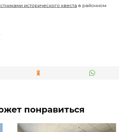
астниками исторического квеста
в районном
и
ожет понравиться