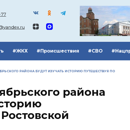
-77
k@yandex.ru
ть
#ЖКХ
#Происшествия
#СВО
#Нацп
РЬСКОГО РАЙОНА БУДУТ ИЗУЧАТЬ ИСТОРИЮ ПУТЕШЕСТВУЯ ПО
ябрьского района
историю
 Ростовской