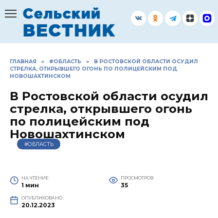
Перейти
к
содержанию
ГЛАВНАЯ
»
#ОБЛАСТЬ
»
В РОСТОВСКОЙ ОБЛАСТИ ОСУДИЛ
СТРЕЛКА, ОТКРЫВШЕГО ОГОНЬ ПО ПОЛИЦЕЙСКИМ ПОД
НОВОШАХТИНСКОМ
В Ростовской области осудил
стрелка, открывшего огонь
по полицейским под
Новошахтинском
#ОБЛАСТЬ
НА ЧТЕНИЕ
ПРОСМОТРОВ
1 мин
35
ОПУБЛИКОВАНО
20.12.2023