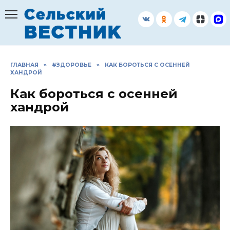
Перейти
к
содержанию
ГЛАВНАЯ
»
#ЗДОРОВЬЕ
»
КАК БОРОТЬСЯ С ОСЕННЕЙ
ХАНДРОЙ
Как бороться с осенней
хандрой