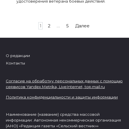
удостоверения ветерана боевых действий.
Пагинация
1
2
…
5
Далее
записей
О редакции
Контакты
Согласие на обработку персональных данных с помощью
сервисов Yandex.Metrika, LiveInternet,
top.mail.ru
Политика конфиденциальности и защиты информации
Наименование (название) средства массовой
информации: Автономная некоммерческая организация
(АНО) «Редакция газеты «Сельский вестник»»