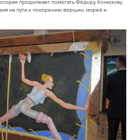
которая продолжает помогать Федору Конюхову
ия на пути к покорению вершин, морей и