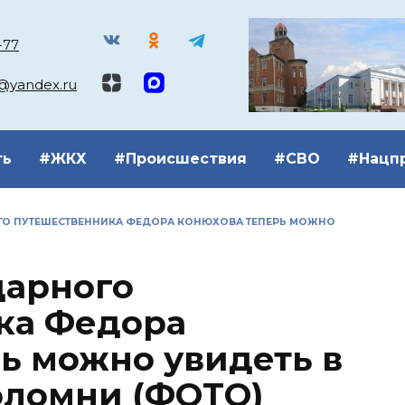
-77
k@yandex.ru
ть
#ЖКХ
#Происшествия
#СВО
#Нацп
ГО ПУТЕШЕСТВЕННИКА ФЕДОРА КОНЮХОВА ТЕПЕРЬ МОЖНО
дарного
ка Федора
ь можно увидеть в
оломни (ФОТО)