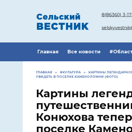
Перейти
к
8(86360) 3-17
содержанию
selskyvestni
Главная
Все новости
#Облас
ГЛАВНАЯ
»
#КУЛЬТУРА
»
КАРТИНЫ ЛЕГЕНДАРНО
УВИДЕТЬ В ПОСЕЛКЕ КАМЕНОЛОМНИ (ФОТО)
Картины леген
путешественни
Конюхова тепер
поселке Камен