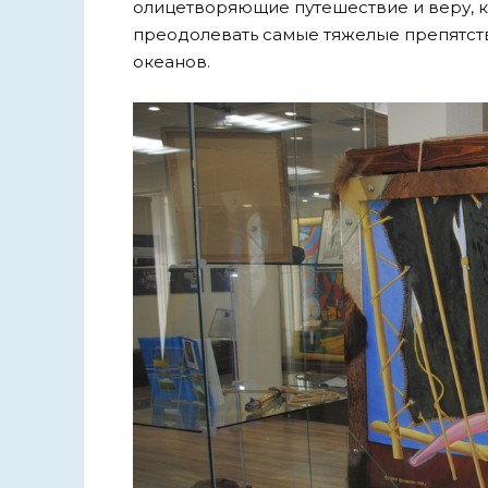
олицетворяющие путешествие и веру, 
преодолевать самые тяжелые препятств
океанов.