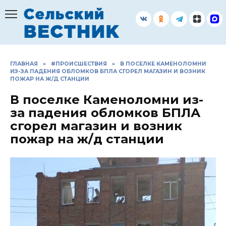
Перейти
к
содержанию
ГЛАВНАЯ
»
#ПРОИСШЕСТВИЯ
»
В ПОСЕЛКЕ КАМЕНОЛОМНИ
ИЗ-ЗА ПАДЕНИЯ ОБЛОМКОВ БПЛА СГОРЕЛ МАГАЗИН И ВОЗНИК
ПОЖАР НА Ж/Д СТАНЦИИ
В поселке Каменоломни из-
за падения обломков БПЛА
сгорел магазин и возник
пожар на ж/д станции