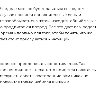
й неделе многое будет даваться легче, чем
о, у вас появятся дополнительные силы и
е завоёвывать симпатии, находить общий язык с
но продвигаться вперед. Все это даст вам радость
 время идеально для того, чтобы понять, что же
твет стоит прислушаться к интуиции.
остоянно преодолевать сопротивление. Так
мое неприятное – делать это придётся полагаясь
ит слушать советы посторонних, вам никак не
 получится только набивая шишки и