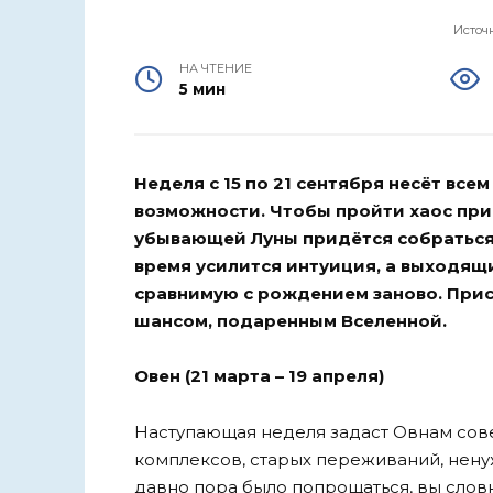
Источн
НА ЧТЕНИЕ
5 мин
Неделя с 15 по 21 сентября несёт вс
возможности. Чтобы пройти хаос пр
убывающей Луны придётся собраться 
время усилится интуиция, а выходящ
сравнимую с рождением заново. Прис
шансом, подаренным Вселенной.
Овен (21 марта – 19 апреля)
Наступающая неделя задаст Овнам сов
комплексов, старых переживаний, нену
давно пора было попрощаться, вы словн