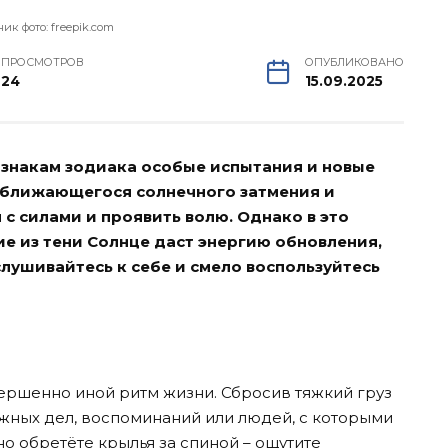
ик фото: freepik.com
ПРОСМОТРОВ
ОПУБЛИКОВАНО
24
15.09.2025
ем знакам зодиака особые испытания и новые
иближающегося солнечного затмения и
с силами и проявить волю. Однако в это
ие из тени Солнце даст энергию обновления,
лушивайтесь к себе и смело воспользуйтесь
ершенно иной ритм жизни. Сбросив тяжкий груз
жных дел, воспоминаний или людей, с которыми
о обретёте крылья за спиной – ощутите