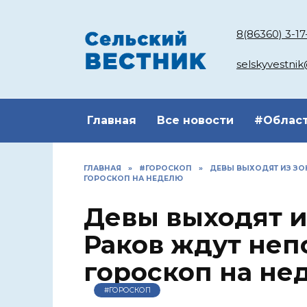
Перейти
к
8(86360) 3-17
содержанию
selskyvestni
Главная
Все новости
#Облас
ГЛАВНАЯ
»
#ГОРОСКОП
»
ДЕВЫ ВЫХОДЯТ ИЗ ЗО
ГОРОСКОП НА НЕДЕЛЮ
Девы выходят и
Раков ждут не
гороскоп на не
#ГОРОСКОП