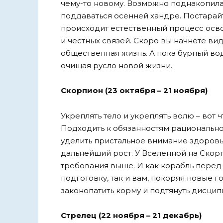
чему-то новому. Возможно поднакопилас
поддаваться осенней хандре. Постарай
происходит естественный процесс осв
и честных связей. Скоро вы начнёте вид
общественная жизнь. А пока бурный во
очищая русло новой жизни.
Скорпион (23 октября – 21 ноября)
Укреплять тело и укреплять волю – вот 
Подходить к обязанностям рационально,
уделить пристальное внимание здоровь
дальнейший рост. У Вселенной на Скорп
требования выше. И как корабль пере
подготовку, так и вам, покоряя новые г
законопатить корму и подтянуть дисцип
Стрелец (22 ноября – 21 декабрь)