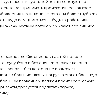
ь усталость и суета, но Звезды советуют не
тесь не воспринимать происходящее как хаос –
обождения и очищения места для более глубоких
еть, куда вам двигаться — будь то работа или
ды жизни, мутным потоком смывают все лишнее,
что важно для Скорпионов на этой неделе.
 скрупулёзно и без спешки, а также наконец
ю – основы, без которых не возможен
ионов большие планы, нагрузка станет больше, а
д большим плаванием должен пройти серьезную
оризонты, требуется подлатать паруса,
лину.