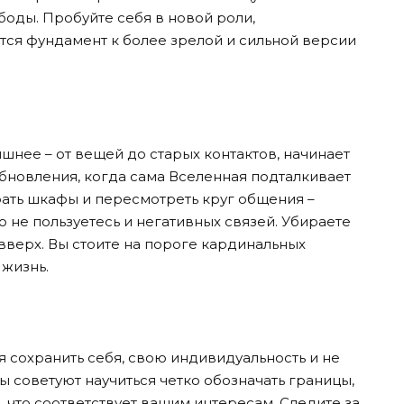
оды. Пробуйте себя в новой роли,
тся фундамент к более зрелой и сильной версии
ишнее – от вещей до старых контактов, начинает
обновления, когда сама Вселенная подталкивает
рать шкафы и пересмотреть круг общения –
 не пользуетесь и негативных связей. Убираете
вверх. Вы стоите на пороге кардинальных
 жизнь.
я сохранить себя, свою индивидуальность и не
ы советуют научиться четко обозначать границы,
м, что соответствует вашим интересам. Следите за