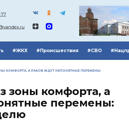
-77
k@yandex.ru
ть
#ЖКХ
#Происшествия
#СВО
#Нацп
НЫ КОМФОРТА, А РАКОВ ЖДУТ НЕПОНЯТНЫЕ ПЕРЕМЕНЫ:
з зоны комфорта, а
понятные перемены:
делю