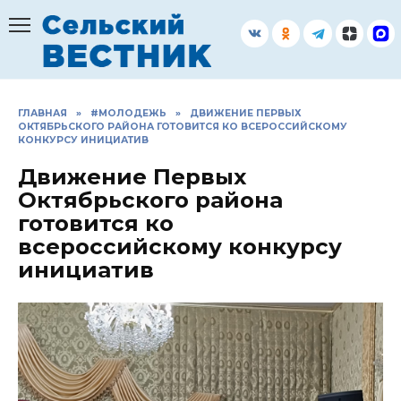
Перейти
к
содержанию
ГЛАВНАЯ
»
#МОЛОДЕЖЬ
»
ДВИЖЕНИЕ ПЕРВЫХ
ОКТЯБРЬСКОГО РАЙОНА ГОТОВИТСЯ КО ВСЕРОССИЙСКОМУ
КОНКУРСУ ИНИЦИАТИВ
Движение Первых
Октябрьского района
готовится ко
всероссийскому конкурсу
инициатив