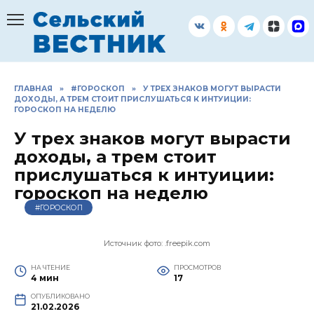
Перейти
к
содержанию
ГЛАВНАЯ
»
#ГОРОСКОП
»
У ТРЕХ ЗНАКОВ МОГУТ ВЫРАСТИ
ДОХОДЫ, А ТРЕМ СТОИТ ПРИСЛУШАТЬСЯ К ИНТУИЦИИ:
ГОРОСКОП НА НЕДЕЛЮ
У трех знаков могут вырасти
доходы, а трем стоит
прислушаться к интуиции:
гороскоп на неделю
#ГОРОСКОП
Источник фото: .freepik.com
НА ЧТЕНИЕ
ПРОСМОТРОВ
4 мин
17
ОПУБЛИКОВАНО
21.02.2026