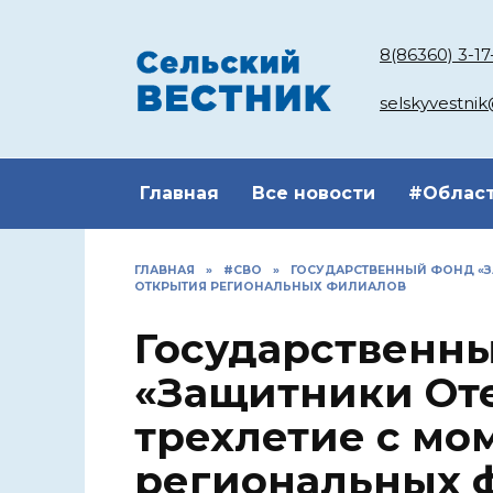
Перейти
к
8(86360) 3-17
содержанию
selskyvestni
Главная
Все новости
#Облас
ГЛАВНАЯ
»
#СВО
»
ГОСУДАРСТВЕННЫЙ ФОНД «ЗА
ОТКРЫТИЯ РЕГИОНАЛЬНЫХ ФИЛИАЛОВ
Государственн
«Защитники Оте
трехлетие с мо
региональных 