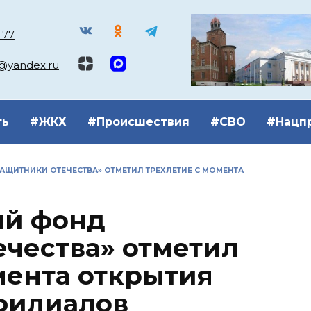
-77
k@yandex.ru
ть
#ЖКХ
#Происшествия
#СВО
#Нацп
ЩИТНИКИ ОТЕЧЕСТВА» ОТМЕТИЛ ТРЕХЛЕТИЕ С МОМЕНТА
ый фонд
чества» отметил
мента открытия
филиалов