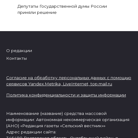
Депутаты Государственной думы России
приняли решение
О редакции
Контакты
Согласие на обработку персональных данных с помощью
сервисов Yandex.Metrika, LiveInternet,
top.mail.ru
Политика конфиденциальности и защиты информации
Наименование (название) средства массовой
информации: Автономная некоммерческая организация
(АНО) «Редакция газеты «Сельский вестник»»
Адрес редакции сайта:
346480 Ростовская область, Октябрьский район, п.