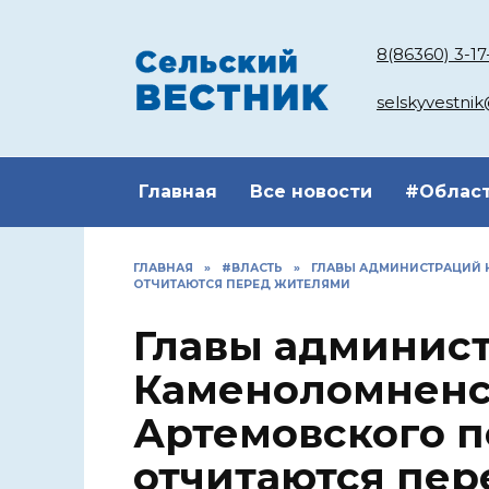
Перейти
к
8(86360) 3-17
содержанию
selskyvestni
Главная
Все новости
#Облас
ГЛАВНАЯ
»
#ВЛАСТЬ
»
ГЛАВЫ АДМИНИСТРАЦИЙ 
ОТЧИТАЮТСЯ ПЕРЕД ЖИТЕЛЯМИ
Главы админис
Каменоломненс
Артемовского 
отчитаются пе