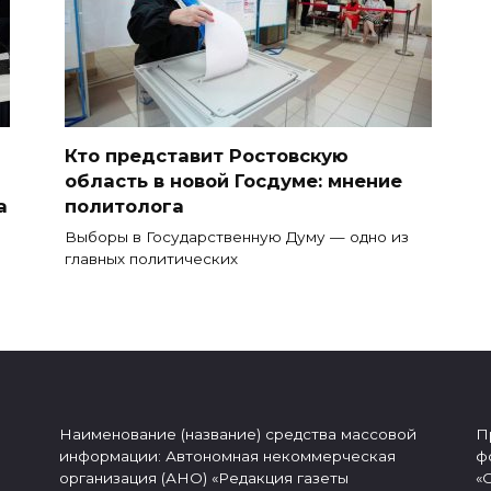
Кто представит Ростовскую
область в новой Госдуме: мнение
а
политолога
Выборы в Государственную Думу — одно из
главных политических
Наименование (название) средства массовой
П
информации: Автономная некоммерческая
ф
организация (АНО) «Редакция газеты
«