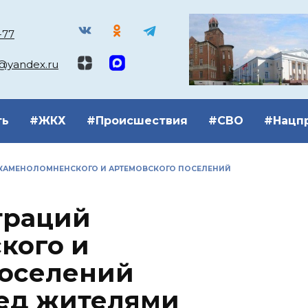
-77
k@yandex.ru
ть
#ЖКХ
#Происшествия
#СВО
#Нацп
КАМЕНОЛОМНЕНСКОГО И АРТЕМОВСКОГО ПОСЕЛЕНИЙ
траций
кого и
поселений
ред жителями