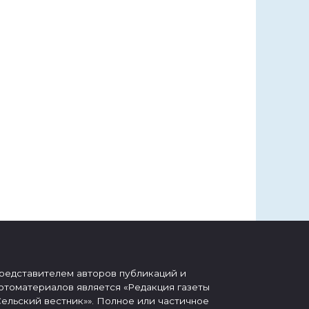
редставителем авторов публикаций и
отоматериалов является «Редакция газеты
Сельский вестник»». Полное или частичное