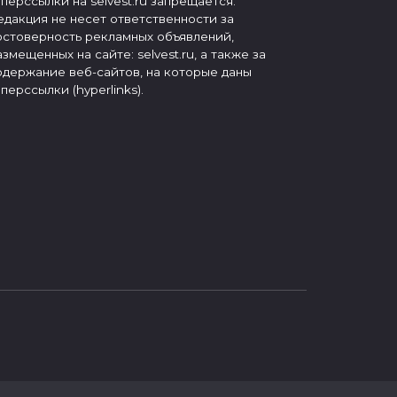
иперссылки на selvest.ru запрещается.
едакция не несет ответственности за
остоверность рекламных объявлений,
азмещенных на сайте: selvest.ru, а также за
одержание веб-сайтов, на которые даны
иперссылки (hyperlinks).