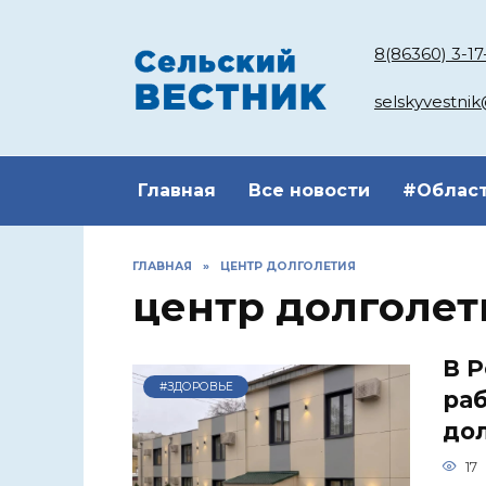
Перейти
к
8(86360) 3-17
содержанию
selskyvestni
Главная
Все новости
#Облас
ГЛАВНАЯ
»
ЦЕНТР ДОЛГОЛЕТИЯ
центр долголет
В Р
#ЗДОРОВЬЕ
ра
до
17