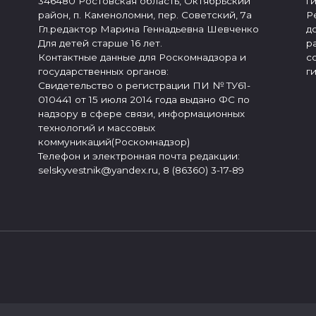
346480 Ростовская область, Октябрьский
г
район, п. Каменоломни, пер. Советский, 7а
Р
Гл.редактор Марина Геннадьевна Шевченко
д
Для детей старше 16 лет.
р
Контактные данные для Роскомнадзора и
с
государственных органов:
г
Свидетельство о регистрации ПИ № ТУ61-
010441 от 15 июля 2014 года выдано ФС по
надзору в сфере связи, информационных
технологий и массовых
коммуникаций(Роскомнадзор)
Телефон и электронная почта редакции:
selskyvestnik@yandex.ru, 8 (86360) 3-17-89