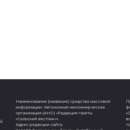
Наименование (название) средства массовой
П
информации: Автономная некоммерческая
ф
организация (АНО) «Редакция газеты
«
«Сельский вестник»»
в
 с
Адрес редакции сайта:
т