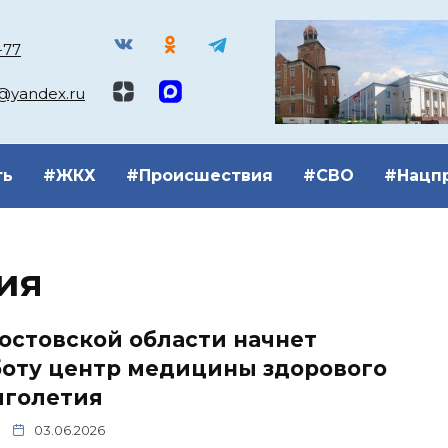
-77
k@yandex.ru
ть
#ЖКХ
#Происшествия
#СВО
#Нацп
ия
остовской области начнет
боту центр медицины здорового
лголетия
03.06.2026