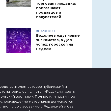
торговая площадка:
приглашают
продавцов и
покупателей
#ГОРОСКОП
Водолеев ждут новые
знакомства, а Дев
успех: гороскоп на
неделю
редставителем авторов публикаций и
отоматериалов является «Редакция газеты
Сельский вестник»». Полное или частичное
оспроизведение материалов допускается
олько по согласованию с Редакцией и без