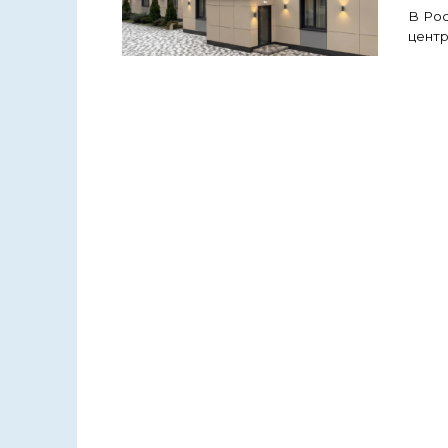
В Рос
центр