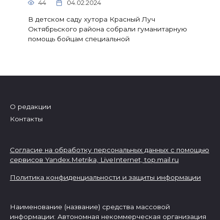
44
04.02.2024
В детском саду хутора Красный Луч
Октябрьского района собрали гуманитарную
помощь бойцам специальной
О редакции
Контакты
Согласие на обработку персональных данных с помощью
сервисов Yandex.Metrika, LiveInternet,
top.mail.ru
Политика конфиденциальности и защиты информации
Наименование (название) средства массовой
информации: Автономная некоммерческая организация