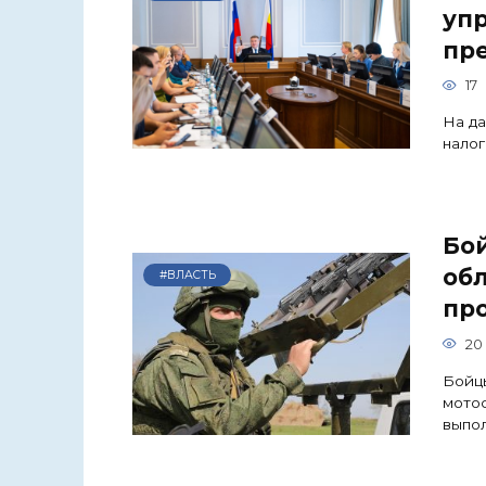
уп
пр
17
На д
налог
Бой
обл
#ВЛАСТЬ
пр
20
Бойцы
мотос
выпо