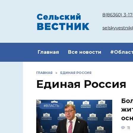
Перейти
к
8(86360) 3-17
содержанию
selskyvestni
Главная
Все новости
#Облас
ГЛАВНАЯ
»
ЕДИНАЯ РОССИЯ
Единая Россия
Бо
#ВЛАСТЬ
жит
осн
11