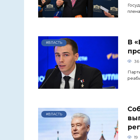
Госуд
плена
В 
#ВЛАСТЬ
пр
36
Парти
реаб
Со
#ВЛАСТЬ
вы
рег
19