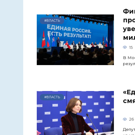
Фи
пр
#ВЛАСТЬ
уве
ми
15
В Мо
резул
«Ед
#ВЛАСТЬ
смя
26
Депут