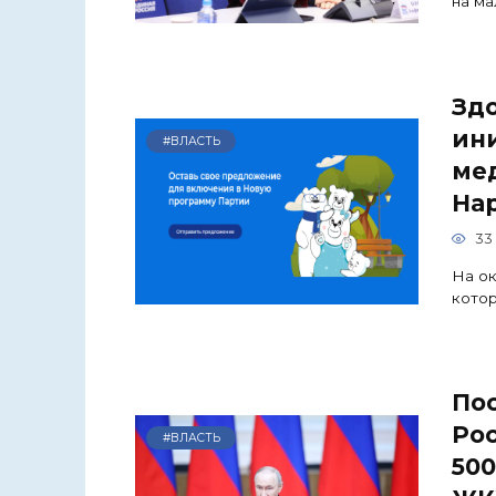
на ма
Здо
ин
#ВЛАСТЬ
ме
На
33
На ок
котор
По
Рос
#ВЛАСТЬ
500