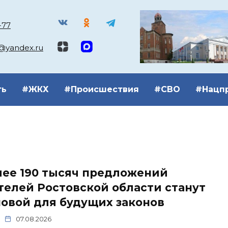
-77
k@yandex.ru
ть
#ЖКХ
#Происшествия
#СВО
#Нацп
лее 190 тысяч предложений
елей Ростовской области станут
овой для будущих законов
07.08.2026