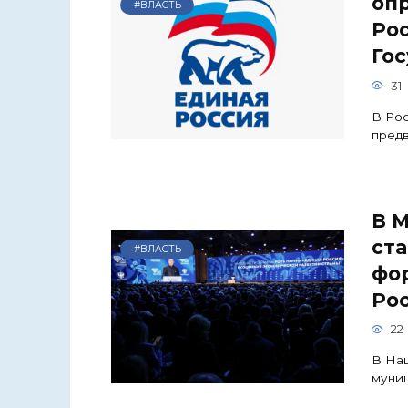
оп
#ВЛАСТЬ
Рос
Го
31
В Рос
предв
В М
ст
#ВЛАСТЬ
фор
Ро
22
В Нац
муниц