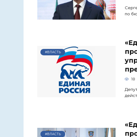
Серге
по бю
«Ед
пр
#ВЛАСТЬ
уп
пр
18
Депут
дейс
«Ед
пр
#ВЛАСТЬ