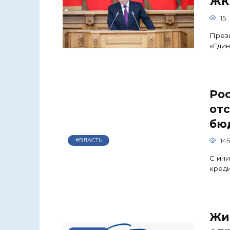
ЖК
15
През
«Един
Ро
от
бю
14
#ВЛАСТЬ
С ини
креди
Жи