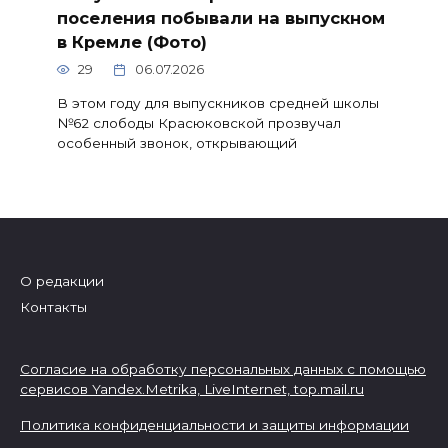
поселения побывали на выпускном
в Кремле (Фото)
29
06.07.2026
В этом году для выпускников средней школы
№62 слободы Красюковской прозвучал
особенный звонок, открывающий
О редакции
Контакты
Согласие на обработку персональных данных с помощью
сервисов Yandex.Metrika, LiveInternet,
top.mail.ru
Политика конфиденциальности и защиты информации