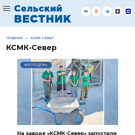
Перейти
к
содержанию
ГЛАВНАЯ
»
КСМК-СЕВЕР
КСМК-Север
#МОЛОДЕЖЬ
На заводе «КСМК-Север» запустили