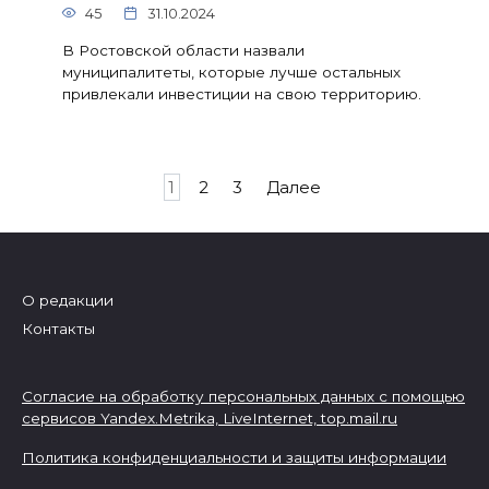
45
31.10.2024
В Ростовской области назвали
муниципалитеты, которые лучше остальных
привлекали инвестиции на свою территорию.
Пагинация
1
2
3
Далее
записей
О редакции
Контакты
Согласие на обработку персональных данных с помощью
сервисов Yandex.Metrika, LiveInternet,
top.mail.ru
Политика конфиденциальности и защиты информации