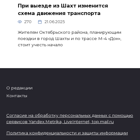
При выезде из Шахт изменится
схема движения транспорта
270
21.06.2025
Жителям Октябрьского района, планирующим
поездки в город Шахты и по трассе М-4 «Дон»,
стоит учесть начало
О редакции
Контакты
Согласие на обработку персональных данных с помощью
сервисов Yandex.Metrika, LiveInternet,
top.mail.ru
Политика конфиденциальности и защиты информации