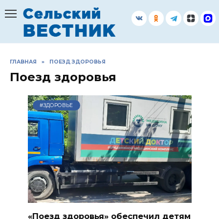
Перейти
к
содержанию
ГЛАВНАЯ
»
ПОЕЗД ЗДОРОВЬЯ
Поезд здоровья
#ЗДОРОВЬЕ
«Поезд здоровья» обеспечил детям