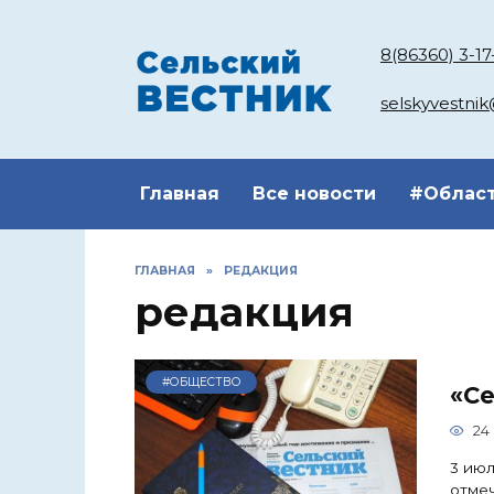
Перейти
к
8(86360) 3-17
содержанию
selskyvestni
Главная
Все новости
#Облас
ГЛАВНАЯ
»
РЕДАКЦИЯ
редакция
#ОБЩЕСТВО
«Се
24
3 июл
отмеч