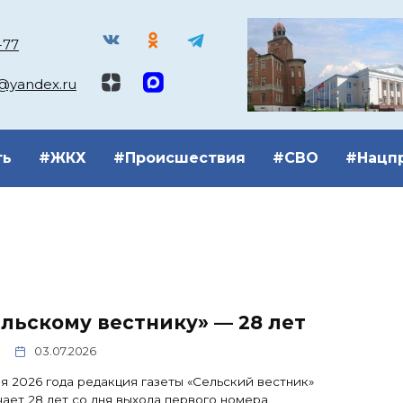
-77
k@yandex.ru
ть
#ЖКХ
#Происшествия
#СВО
#Нацп
льскому вестнику» — 28 лет
03.07.2026
я 2026 года редакция газеты «Сельский вестник»
ает 28 лет со дня выхода первого номера.