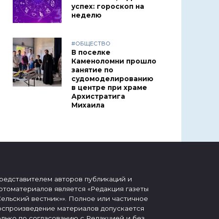
успех: гороскоп на
неделю
#ОБЩЕСТВО
В поселке
Каменоломни прошло
занятие по
судомоделированию
в центре при храме
Архистратига
Михаила
редставителем авторов публикаций и
отоматериалов является «Редакция газеты
Сельский вестник»». Полное или частичное
оспроизведение материалов допускается
олько по согласованию с Редакцией и без