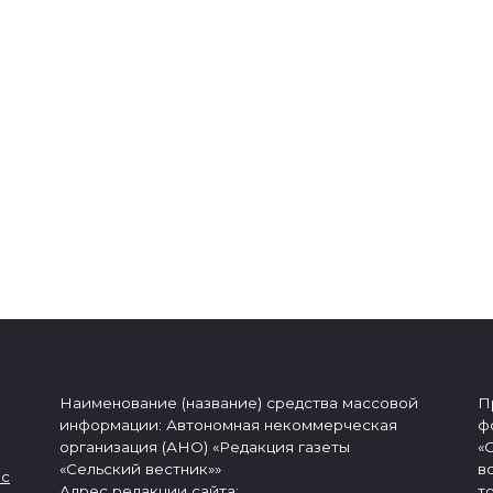
Наименование (название) средства массовой
П
информации: Автономная некоммерческая
ф
организация (АНО) «Редакция газеты
«
«Сельский вестник»»
в
 с
Адрес редакции сайта:
т