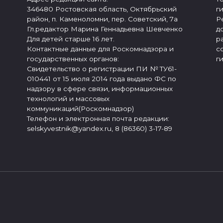
346480 Ростовская область, Октябрьский
г
район, п. Каменоломни, пер. Советский, 7а
Р
Гл.редактор Марина Геннадьевна Шевченко
д
Для детей старше 16 лет.
р
Контактные данные для Роскомнадзора и
с
государственных органов:
г
Свидетельство о регистрации ПИ № ТУ61-
010441 от 15 июля 2014 года выдано ФС по
надзору в сфере связи, информационных
технологий и массовых
коммуникаций(Роскомнадзор)
Телефон и электронная почта редакции:
selskyvestnik@yandex.ru, 8 (86360) 3-17-89