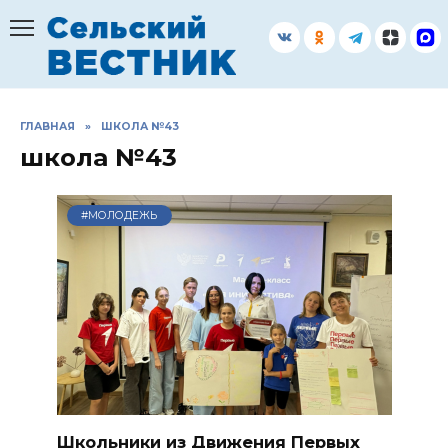
Перейти
к
содержанию
ГЛАВНАЯ
»
ШКОЛА №43
школа №43
#МОЛОДЕЖЬ
Школьники из Движения Первых