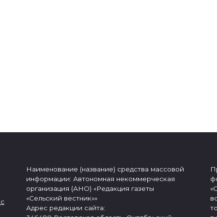
Наименование (название) средства массовой
П
информации: Автономная некоммерческая
ф
организация (АНО) «Редакция газеты
«
«Сельский вестник»»
в
 с
Адрес редакции сайта:
т