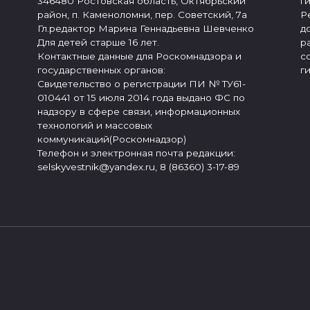
346480 Ростовская область, Октябрьский
г
район, п. Каменоломни, пер. Советский, 7а
Р
Гл.редактор Марина Геннадьевна Шевченко
д
Для детей старше 16 лет.
р
Контактные данные для Роскомнадзора и
с
государственных органов:
г
Свидетельство о регистрации ПИ № ТУ61-
010441 от 15 июля 2014 года выдано ФС по
надзору в сфере связи, информационных
технологий и массовых
коммуникаций(Роскомнадзор)
Телефон и электронная почта редакции:
selskyvestnik@yandex.ru, 8 (86360) 3-17-89