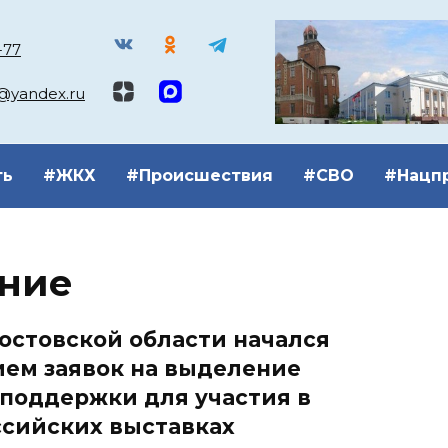
-77
k@yandex.ru
ть
#ЖКХ
#Происшествия
#СВО
#Нацп
ние
остовской области начался
ием заявок на выделение
поддержки для участия в
ссийских выставках