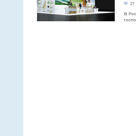
27
В Рос
госпо