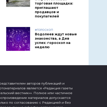
торговая площадка:
приглашают
продавцов и
покупателей
#ГОРОСКОП
Водолеев ждут новые
знакомства, а Дев
успех: гороскоп на
неделю
редставителем авторов публикаций и
отоматериалов является «Редакция газеты
Сельский вестник»». Полное или частичное
оспроизведение материалов допускается
олько по согласованию с Редакцией и без