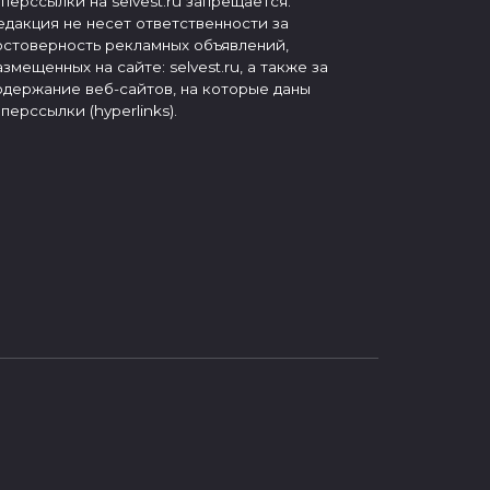
иперссылки на selvest.ru запрещается.
едакция не несет ответственности за
остоверность рекламных объявлений,
азмещенных на сайте: selvest.ru, а также за
одержание веб-сайтов, на которые даны
иперссылки (hyperlinks).