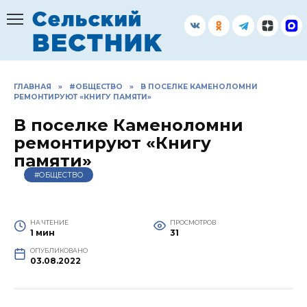
Перейти
к
содержанию
ГЛАВНАЯ
»
#ОБЩЕСТВО
»
В ПОСЕЛКЕ КАМЕНОЛОМНИ
РЕМОНТИРУЮТ «КНИГУ ПАМЯТИ»
В поселке Каменоломни
ремонтируют «Книгу
памяти»
#ОБЩЕСТВО
НА ЧТЕНИЕ
ПРОСМОТРОВ
1 мин
31
ОПУБЛИКОВАНО
03.08.2022