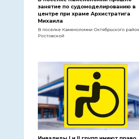
занятие по судомоделированию в
центре при храме Архистратига
Михаила
В поселке Каменоломни Октябрьского райо
Ростовской
Инвалиды I и II групп имеют право