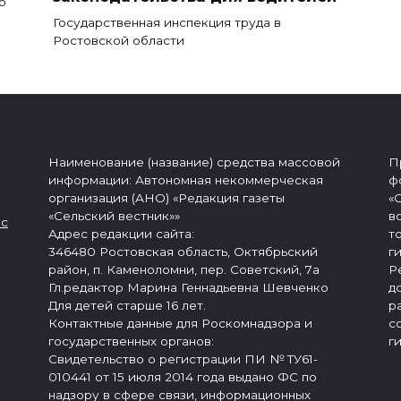
о
Государственная инспекция труда в
Ростовской области
Наименование (название) средства массовой
П
информации: Автономная некоммерческая
ф
организация (АНО) «Редакция газеты
«
«Сельский вестник»»
в
 с
Адрес редакции сайта:
т
346480 Ростовская область, Октябрьский
г
район, п. Каменоломни, пер. Советский, 7а
Р
Гл.редактор Марина Геннадьевна Шевченко
д
Для детей старше 16 лет.
р
Контактные данные для Роскомнадзора и
с
государственных органов:
г
Свидетельство о регистрации ПИ № ТУ61-
010441 от 15 июля 2014 года выдано ФС по
надзору в сфере связи, информационных