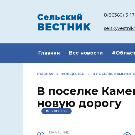
Перейти
к
8(86360) 3-17
содержанию
selskyvestni
Главная
Все новости
#Облас
ГЛАВНАЯ
»
#ОБЩЕСТВО
»
В ПОСЕЛКЕ КАМЕНОЛ
В поселке Каме
новую дорогу
#ОБЩЕСТВО
НА ЧТЕНИЕ