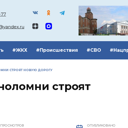
-77
k@yandex.ru
ть
#ЖКХ
#Происшествия
#СВО
#Нацп
ОМНИ СТРОЯТ НОВУЮ ДОРОГУ
ноломни строят
ПРОСМОТРОВ
ОПУБЛИКОВАНО