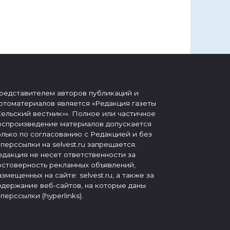
редставителем авторов публикаций и
отоматериалов является «Редакция газеты
Сельский вестник»». Полное или частичное
оспроизведение материалов допускается
олько по согласованию с Редакцией и без
иперссылки на selvest.ru запрещается.
едакция не несет ответственности за
остоверность рекламных объявлений,
азмещенных на сайте: selvest.ru, а также за
одержание веб-сайтов, на которые даны
иперссылки (hyperlinks).