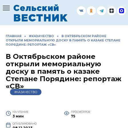
Перейти
к
содержанию
ГЛАВНАЯ
»
#КАЗАЧЕСТВО
»
В ОКТЯБРЬСКОМ РАЙОНЕ
ОТКРЫЛИ МЕМОРИАЛЬНУЮ ДОСКУ В ПАМЯТЬ О КАЗАКЕ СТЕПАНЕ
ПОРЯДИНЕ: РЕПОРТАЖ «СВ»
В Октябрьском районе
открыли мемориальную
доску в память о казаке
Степане Порядине: репортаж
«СВ»
#КАЗАЧЕСТВО
НА ЧТЕНИЕ
ПРОСМОТРОВ
3 мин
75
ОПУБЛИКОВАНО
08.12.2023