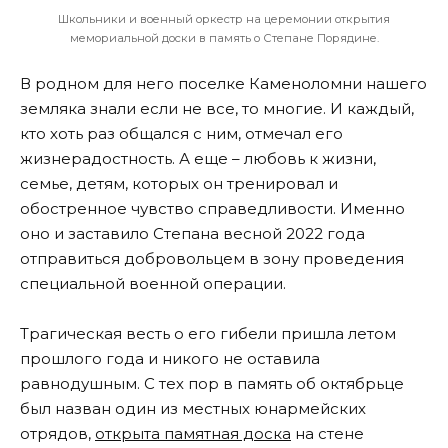
Школьники и военный оркестр на церемонии открытия
мемориальной доски в память о Степане Порядине.
В родном для него поселке Каменоломни нашего
земляка знали если не все, то многие. И каждый,
кто хоть раз общался с ним, отмечал его
жизнерадостность. А еще – любовь к жизни,
семье, детям, которых он тренировал и
обостренное чувство справедливости. Именно
оно и заставило Степана весной 2022 года
отправиться добровольцем в зону проведения
специальной военной операции.
Трагическая весть о его гибели пришла летом
прошлого года и никого не оставила
равнодушным. С тех пор в память об октябрьце
был назван один из местных юнармейских
отрядов,
открыта памятная доска
на стене