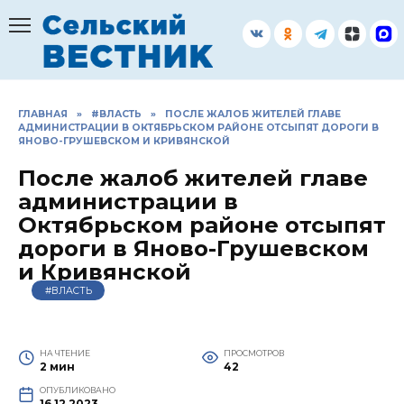
Перейти
к
содержанию
ГЛАВНАЯ
»
#ВЛАСТЬ
»
ПОСЛЕ ЖАЛОБ ЖИТЕЛЕЙ ГЛАВЕ
АДМИНИСТРАЦИИ В ОКТЯБРЬСКОМ РАЙОНЕ ОТСЫПЯТ ДОРОГИ В
ЯНОВО-ГРУШЕВСКОМ И КРИВЯНСКОЙ
После жалоб жителей главе
администрации в
Октябрьском районе отсыпят
дороги в Яново-Грушевском
и Кривянской
#ВЛАСТЬ
НА ЧТЕНИЕ
ПРОСМОТРОВ
2 мин
42
ОПУБЛИКОВАНО
16.12.2023