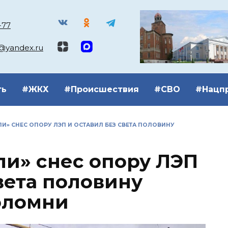
-77
k@yandex.ru
ть
#ЖКХ
#Происшествия
#СВО
#Нацп
ЛИ» СНЕС ОПОРУ ЛЭП И ОСТАВИЛ БЕЗ СВЕТА ПОЛОВИНУ
ли» снес опору ЛЭП
вета половину
оломни