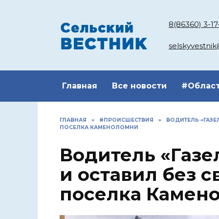
Перейти
к
8(86360) 3-17
содержанию
selskyvestni
Главная
Все новости
#Облас
ГЛАВНАЯ
»
#ПРОИСШЕСТВИЯ
»
ВОДИТЕЛЬ «ГАЗЕ
ПОСЕЛКА КАМЕНОЛОМНИ
Водитель «Газе
и оставил без с
поселка Камен