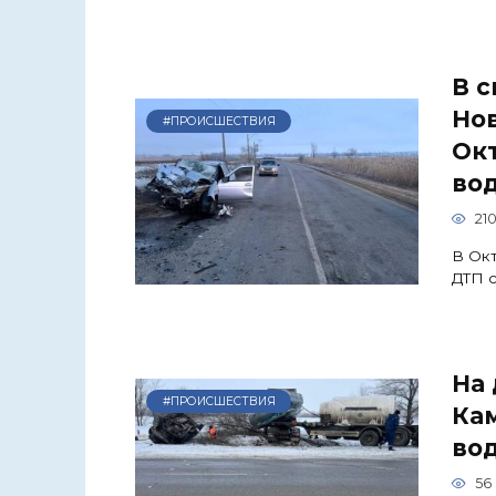
В с
Нов
#ПРОИСШЕСТВИЯ
Ок
во
21
В Окт
ДТП с
На 
#ПРОИСШЕСТВИЯ
Ка
во
56