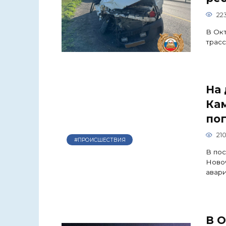
22
В Окт
трасс
На 
Ка
по
21
#ПРОИСШЕСТВИЯ
В пос
Ново
авари
В 