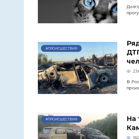
Долго
прогу
Ря
#ПРОИСШЕСТВИЯ
ДТП
че
23
В Рос
произ
На 
#ПРОИСШЕСТВИЯ
Ка
16