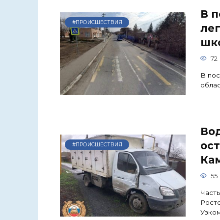
В 
#ПРОИСШЕСТВИЯ
ле
шк
72
В по
облас
Вод
ост
#ПРОИСШЕСТВИЯ
Ка
55
Часть
Росто
Узком