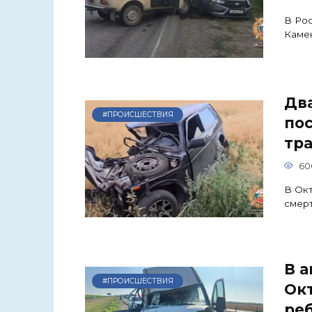
В Рос
Камен
Два
#ПРОИСШЕСТВИЯ
пос
тр
60
В Ок
смерт
В а
#ПРОИСШЕСТВИЯ
Ок
ре