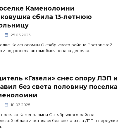
поселке Каменоломни
гковушка сбила 13-летнюю
ольницу
25.03.2025
селке Каменоломни Октябрьского района Ростовской
ти под колеса автомобиля попала девочка.
итель «Газели» снес опору ЛЭП и
авил без света половину поселка
меноломни
18.03.2025
 поселка Каменоломни Октябрьского района
вской области осталась без света из-за ДТП в переулке
.