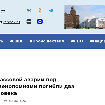
-77
k@yandex.ru
ть
#ЖКХ
#Происшествия
#СВО
#Нацп
ассовой аварии под
меноломнями погибли два
ловека
03.06.2026