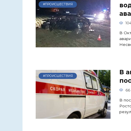
во
#ПРОИСШЕСТВИЯ
ав
10
В Окт
авари
Несв
В а
#ПРОИСШЕСТВИЯ
пос
66
В пос
Росто
резул