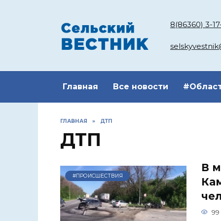
Перейти
к
8(86360) 3-17
содержанию
selskyvestni
Главная
Все новости
#Облас
ГЛАВНАЯ
»
ДТП
ДТП
В м
#ПРОИСШЕСТВИЯ
Ка
че
99