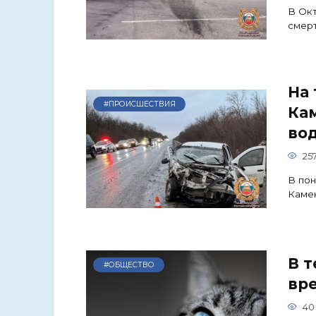
В Ок
смерт
На 
#ПРОИСШЕСТВИЯ
Ка
во
25
В пон
Каме
В 
#ОБЩЕСТВО
вре
40