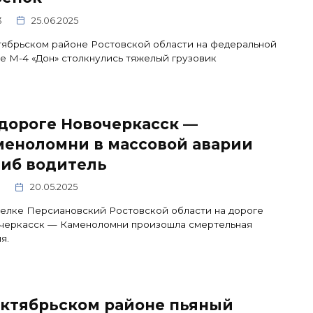
3
25.06.2025
ябрьском районе Ростовской области на федеральной
е М-4 «Дон» столкнулись тяжелый грузовик
дороге Новочеркасск —
меноломни в массовой аварии
гиб водитель
0
20.05.2025
елке Персиановский Ростовской области на дороге
черкасск — Каменоломни произошла смертельная
я.
Октябрьском районе пьяный