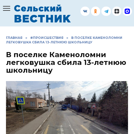
Перейти
к
содержанию
ГЛАВНАЯ
»
#ПРОИСШЕСТВИЯ
»
В ПОСЕЛКЕ КАМЕНОЛОМНИ
ЛЕГКОВУШКА СБИЛА 13-ЛЕТНЮЮ ШКОЛЬНИЦУ
В поселке Каменоломни
легковушка сбила 13-летнюю
школьницу