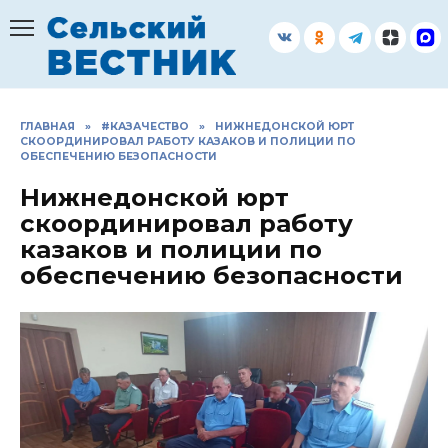
Перейти
к
содержанию
ГЛАВНАЯ
»
#КАЗАЧЕСТВО
»
НИЖНЕДОНСКОЙ ЮРТ
СКООРДИНИРОВАЛ РАБОТУ КАЗАКОВ И ПОЛИЦИИ ПО
ОБЕСПЕЧЕНИЮ БЕЗОПАСНОСТИ
Нижнедонской юрт
скоординировал работу
казаков и полиции по
обеспечению безопасности