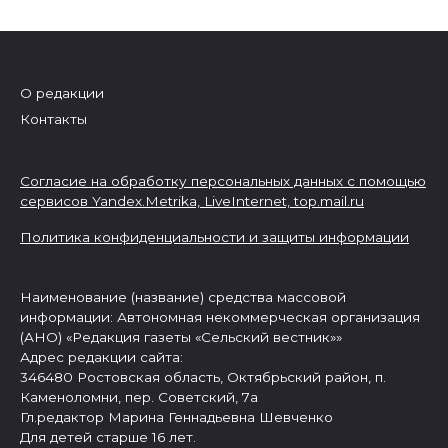
О редакции
Контакты
Согласие на обработку персональных данных с помощью
сервисов Yandex.Metrika, LiveInternet,
top.mail.ru
Политика конфиденциальности и защиты информации
Наименование (название) средства массовой
информации: Автономная некоммерческая организация
(АНО) «Редакция газеты «Сельский вестник»»
Адрес редакции сайта:
346480 Ростовская область, Октябрьский район, п.
Каменоломни, пер. Советский, 7а
Гл.редактор Марина Геннадьевна Шевченко
Для детей старше 16 лет.