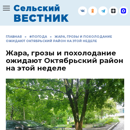
Перейти
к
содержанию
ГЛАВНАЯ
»
#ПОГОДА
»
ЖАРА, ГРОЗЫ И ПОХОЛОДАНИЕ
ОЖИДАЮТ ОКТЯБРЬСКИЙ РАЙОН НА ЭТОЙ НЕДЕЛЕ
Жара, грозы и похолодание
ожидают Октябрьский район
на этой неделе