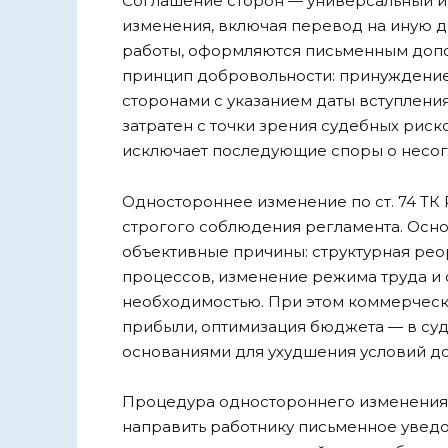
Соглашение сторон — универсальный и
изменения, включая перевод на иную д
работы, оформляются письменным допо
принцип добровольности: принуждение
сторонами с указанием даты вступления
затратен с точки зрения судебных риск
исключает последующие споры о несог
Одностороннее изменение по ст. 74 Т
строгого соблюдения регламента. Осн
объективные причины: структурная рео
процессов, изменение режима труда и 
необходимостью. При этом коммерчес
прибыли, оптимизация бюджета — в су
основаниями для ухудшения условий до
Процедура одностороннего изменения 
направить работнику письменное уведо