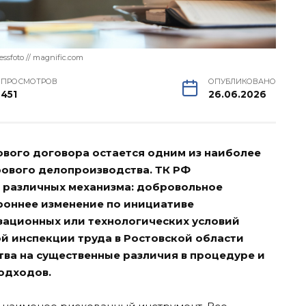
essfoto // magnific.com
ПРОСМОТРОВ
ОПУБЛИКОВАНО
451
26.06.2026
вого договора остается одним из наиболее
рового делопроизводства. ТК РФ
 различных механизма: добровольное
ороннее изменение по инициативе
зационных или технологических условий
ной инспекции труда в Ростовской области
ва на существенные различия в процедуре и
одходов.