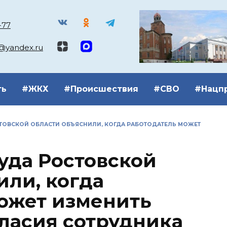
-77
k@yandex.ru
ть
#ЖКХ
#Происшествия
#СВО
#Нацп
СТОВСКОЙ ОБЛАСТИ ОБЪЯСНИЛИ, КОГДА РАБОТОДАТЕЛЬ МОЖЕТ
уда Ростовской
или, когда
ожет изменить
гласия сотрудника