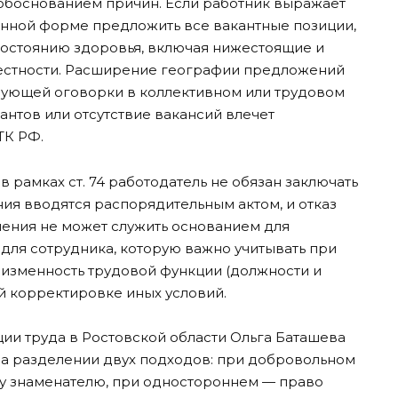
обоснованием причин. Если работник выражает
енной форме предложить все вакантные позиции,
состоянию здоровья, включая нижестоящие и
естности. Расширение географии предложений
вующей оговорки в коллективном или трудовом
антов или отсутствие вакансий влечет
 ТК РФ.
 рамках ст. 74 работодатель не обязан заключать
я вводятся распорядительным актом, и отказ
шения не может служить основанием для
 для сотрудника, которую важно учитывать при
изменность трудовой функции (должности и
й корректировке иных условий.
ии труда в Ростовской области Ольга Баташева
на разделении двух подходов: при добровольном
у знаменателю, при одностороннем — право