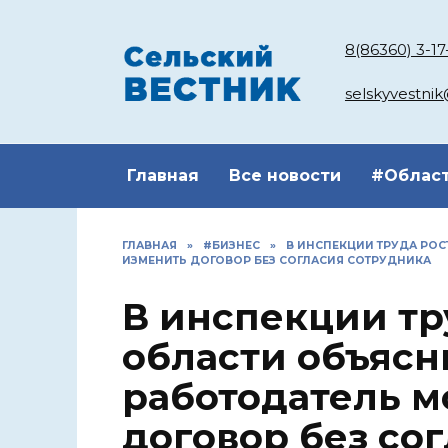
Перейти
к
8(86360) 3-17
содержанию
selskyvestni
Главная
Все новости
#Облас
ГЛАВНАЯ
»
#БИЗНЕС
»
В ИНСПЕКЦИИ ТРУДА РО
ИЗМЕНИТЬ ДОГОВОР БЕЗ СОГЛАСИЯ СОТРУДНИКА
В инспекции тр
области объясн
работодатель м
договор без со