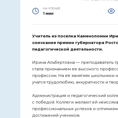
НА ЧТЕНИЕ
1 мин
Учитель из поселка Каменоломни Ири
соискание премии губернатора Росто
педагогической деятельности.
Ирина Альбертовна — преподаватель тр
стала признанием ее высокого професс
профессии. На её занятиях школьники н
учатся трудолюбию, аккуратности и тво
Администрация и педагогический колл
с победой. Коллеги желают ей неиссяк
профессиональных успехов и оптимизма
достижений учеников.