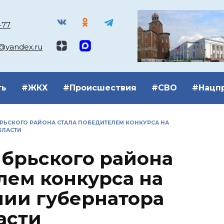
-77
k@yandex.ru
ть
#ЖКХ
#Происшествия
#СВО
#Нацп
БРЬСКОГО РАЙОНА СТАЛА ПОБЕДИТЕЛЕМ КОНКУРСА НА
БЛАСТИ
ябрьского района
лем конкурса на
мии губернатора
асти