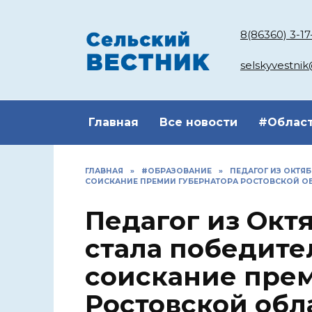
Перейти
к
8(86360) 3-17
содержанию
selskyvestni
Главная
Все новости
#Облас
ГЛАВНАЯ
»
#ОБРАЗОВАНИЕ
»
ПЕДАГОГ ИЗ ОКТЯ
СОИСКАНИЕ ПРЕМИИ ГУБЕРНАТОРА РОСТОВСКОЙ О
Педагог из Окт
стала победите
соискание пре
Ростовской обл