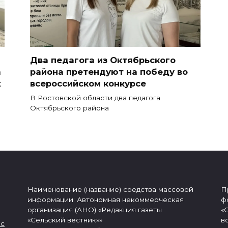
Два педагога из Октябрьского
а
района претендуют на победу во
х
всероссийском конкурсе
В Ростовской области два педагога
Октябрьского района
Наименование (название) средства массовой
П
информации: Автономная некоммерческая
ф
организация (АНО) «Редакция газеты
«
«Сельский вестник»»
в
 с