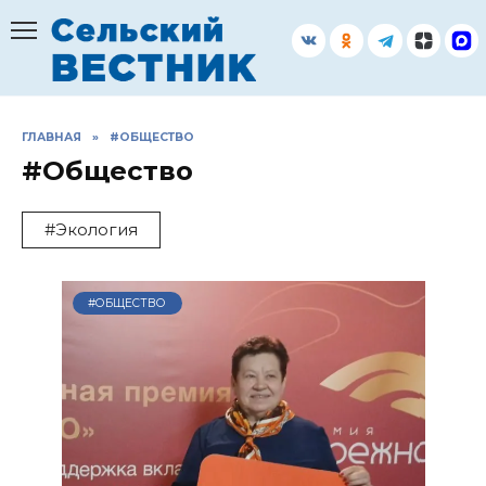
Перейти
к
содержанию
ГЛАВНАЯ
»
#ОБЩЕСТВО
#Общество
#Экология
#ОБЩЕСТВО