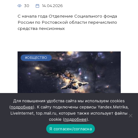
30
14.04.2026
С начала года Отделение Социального фонда
России по Ростовской области перечислило
средства пенсионных
#ОБЩЕСТВО
Для повышения удобства сайта мы используем cookies
(
подробнее
). К сайту подключены сервисы Yandex.Metrika,
LiveInternet, top.mail.ru, которые также использует файлы
cookie (
подробнее
).
Граждан России приглашают в
Я согласен/согласна
космонавты: есть ограничения по