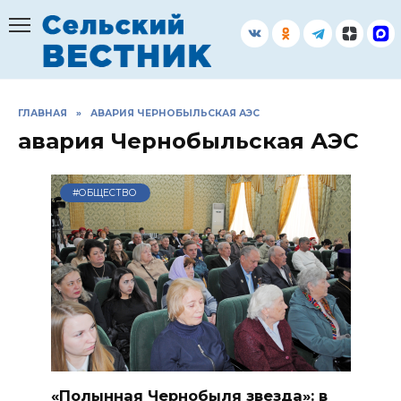
Перейти
к
содержанию
ГЛАВНАЯ
»
АВАРИЯ ЧЕРНОБЫЛЬСКАЯ АЭС
авария Чернобыльская АЭС
#ОБЩЕСТВО
«Полынная Чернобыля звезда»: в