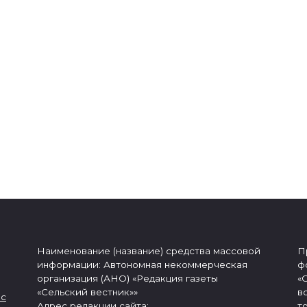
Наименование (название) средства массовой
П
информации: Автономная некоммерческая
ф
организация (АНО) «Редакция газеты
«
«Сельский вестник»»
в
 с
Адрес редакции сайта:
т