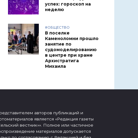
успех: гороскоп на
неделю
#ОБЩЕСТВО
В поселке
Каменоломни прошло
занятие по
судомоделированию
в центре при храме
Архистратига
Михаила
редставителем авторов публикаций и
отоматериалов является «Редакция газеты
Сельский вестник»». Полное или частичное
оспроизведение материалов допускается
олько по согласованию с Редакцией и без