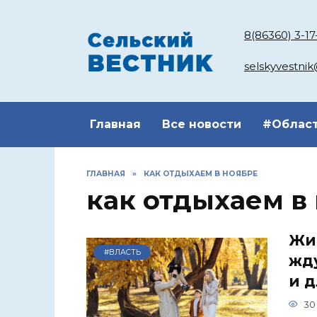
Перейти
к
8(86360) 3-17
содержанию
selskyvestni
Главная
Все новости
#Облас
ГЛАВНАЯ
»
КАК ОТДЫХАЕМ В НОЯБРЕ
как отдыхаем в
Жи
#ВЛАСТЬ
жд
и 
30