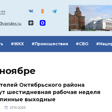
-77
k@yandex.ru
ть
#ЖКХ
#Происшествия
#СВО
#Нацп
 ноябре
телей Октябрьского района
ут шестидневная рабочая неделя
длинные выходные
27.10.2025