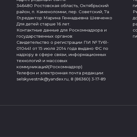
346480 Ростовская область, Октябрьский
г
район, п. Каменоломни, пер. Советский, 7а
Р
Гл.редактор Марина Геннадьевна Шевченко
д
Для детей старше 16 лет.
р
Контактные данные для Роскомнадзора и
с
государственных органов:
г
Свидетельство о регистрации ПИ № ТУ61-
010441 от 15 июля 2014 года выдано ФС по
надзору в сфере связи, информационных
технологий и массовых
коммуникаций(Роскомнадзор)
Телефон и электронная почта редакции:
selskyvestnik@yandex.ru, 8 (86360) 3-17-89