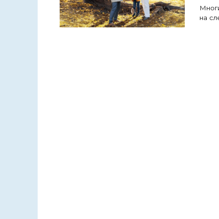
Многи
на с