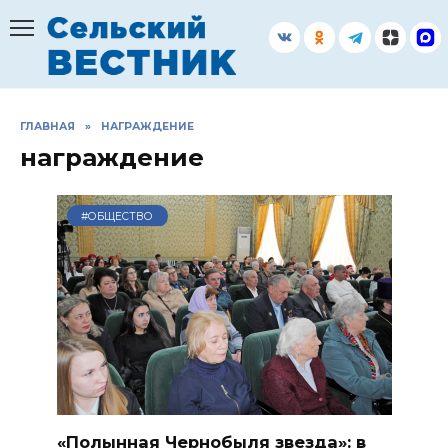
Перейти
к
содержанию
ГЛАВНАЯ
»
НАГРАЖДЕНИЕ
награждение
#ОБЩЕСТВО
«Полынная Чернобыля звезда»: в