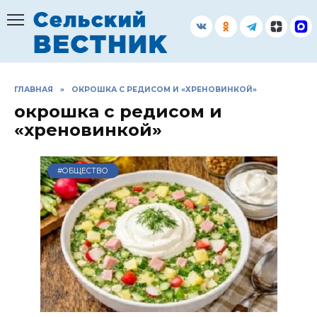
Перейти
к
содержанию
ГЛАВНАЯ
»
ОКРОШКА С РЕДИСОМ И «ХРЕНОВИНКОЙ»
окрошка с редисом и
«хреновинкой»
#ОБЩЕСТВО