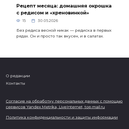
Рецепт месяца: домашняя окрошка
с редисом и «хреновинкой»
15
30.05.2026
Без редиса весной никак — редиска в первых
рядах. Он и просто так вкусен, и в салатах.
О редакции
Контакты
Согласие на обработку персональных данных с помощью
сервисов Yandex.Metrika, LiveInternet,
top.mail.ru
Политика конфиденциальности и защиты информации