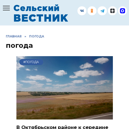
Перейти
к
содержанию
ГЛАВНАЯ
»
ПОГОДА
погода
#ПОГОДА
В Октябрьском районе к середине