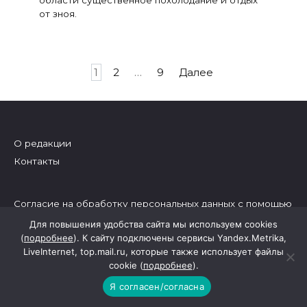
от зноя.
Пагинация
1
2
…
9
Далее
записей
О редакции
Контакты
Согласие на обработку персональных данных с помощью
сервисов Yandex.Metrika, LiveInternet,
top.mail.ru
Для повышения удобства сайта мы используем cookies
(
подробнее
). К сайту подключены сервисы Yandex.Metrika,
Политика конфиденциальности и защиты информации
LiveInternet, top.mail.ru, которые также использует файлы
cookie (
подробнее
).
Наименование (название) средства массовой
Я согласен/согласна
информации: Автономная некоммерческая организация