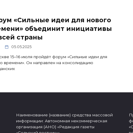
рум «Сильные идеи для нового
емени» объединит инициативы
всей страны
05.05.2025
кве 15–16 июля пройдёт форум «Сильные идеи для
о времени». Он направлен на консолидацию
данских
Наименование (название) средства массовой
П
информации: Автономная некоммерческая
ф
организация (АНО) «Редакция газеты
«
«Сельский вестник»»
в