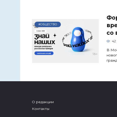
Фо
вр
#ОБЩЕСТВО
со 
42
В Мос
новог
граж
О редакции
Контакты