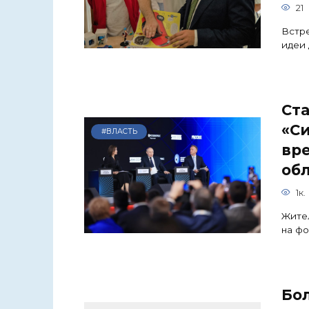
21
Встре
идеи 
Ста
«С
#ВЛАСТЬ
вр
об
1к.
Жител
на фо
Бол