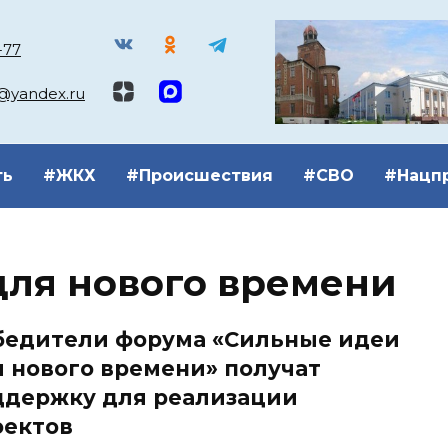
-77
k@yandex.ru
ть
#ЖКХ
#Происшествия
#СВО
#Нацп
для нового времени
бедители форума «Сильные идеи
 нового времени» получат
ддержку для реализации
оектов