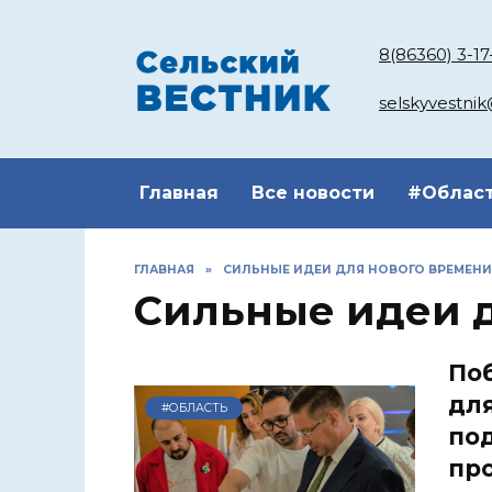
Перейти
к
8(86360) 3-17
содержанию
selskyvestni
Главная
Все новости
#Облас
ГЛАВНАЯ
»
СИЛЬНЫЕ ИДЕИ ДЛЯ НОВОГО ВРЕМЕНИ
Сильные идеи 
По
для
#ОБЛАСТЬ
по
пр