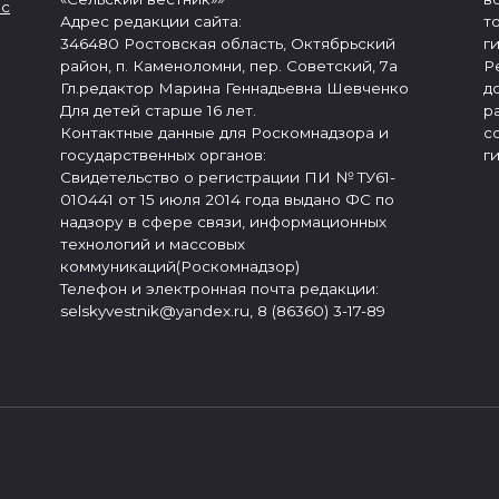
 с
Адрес редакции сайта:
т
346480 Ростовская область, Октябрьский
г
район, п. Каменоломни, пер. Советский, 7а
Р
Гл.редактор Марина Геннадьевна Шевченко
д
Для детей старше 16 лет.
р
Контактные данные для Роскомнадзора и
с
государственных органов:
г
Свидетельство о регистрации ПИ № ТУ61-
010441 от 15 июля 2014 года выдано ФС по
надзору в сфере связи, информационных
технологий и массовых
коммуникаций(Роскомнадзор)
Телефон и электронная почта редакции:
selskyvestnik@yandex.ru, 8 (86360) 3-17-89