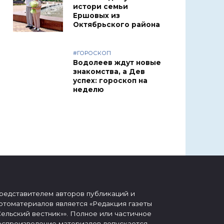
истори семьи
Ершовых из
Октябрьского района
#ГОРОСКОП
Водолеев ждут новые
знакомства, а Дев
успех: гороскоп на
неделю
редставителем авторов публикаций и
отоматериалов является «Редакция газеты
Сельский вестник»». Полное или частичное
оспроизведение материалов допускается