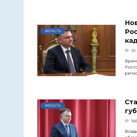
Но
Ро
#ВЛАСТЬ
ка
55
Врем
Рост
реги
Ста
#ВЛАСТЬ
губ
16
Влад