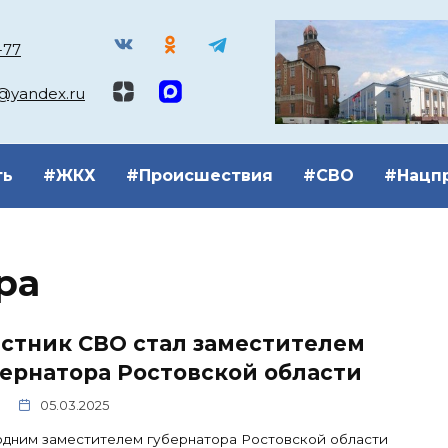
-77
k@yandex.ru
ть
#ЖКХ
#Происшествия
#СВО
#Нацп
ра
стник СВО стал заместителем
ернатора Ростовской области
05.03.2025
дним заместителем губернатора Ростовской области