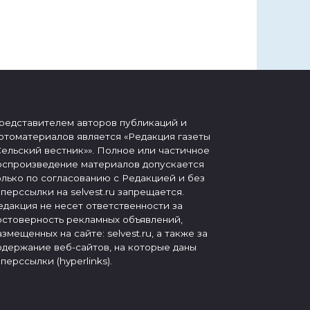
редставителем авторов публикаций и
отоматериалов является «Редакция газеты
Сельский вестник»». Полное или частичное
оспроизведение материалов допускается
олько по согласованию с Редакцией и без
иперссылки на selvest.ru запрещается.
едакция не несет ответственности за
остоверность рекламных объявлений,
азмещенных на сайте: selvest.ru, а также за
одержание веб-сайтов, на которые даны
иперссылки (hyperlinks).