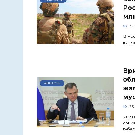
Рос
мл
32
В Ро
выпла
Вр
об
#ВЛАСТЬ
жа
му
35
За дв
социа
губе