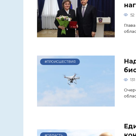
на
52
Глава
обла
На
#ПРОИСШЕСТВИЯ
би
131
Очере
облас
Ед
ко
#ОБЛАСТЬ