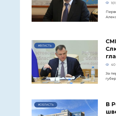
101
Первы
Алекс
СМ
#ВЛАСТЬ
Слю
гла
40
За пе
губе
В Р
#ОБЛАСТЬ
шв