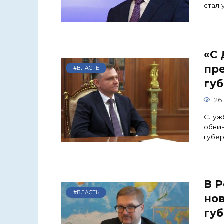
стал 
«С 
пр
#ВЛАСТЬ
губ
26
Служб
обви
губе
В Р
#ВЛАСТЬ
но
губ