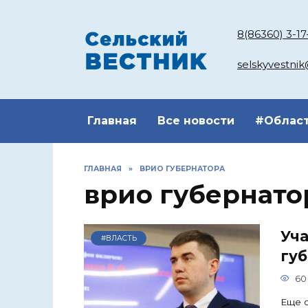
Перейти
к
8(86360) 3-17
содержанию
selskyvestni
Главная
Все новости
#Облас
ГЛАВНАЯ
»
ВРИО ГУБЕРНАТОРА
врио губернато
Уча
#ВЛАСТЬ
губ
60
Еще о