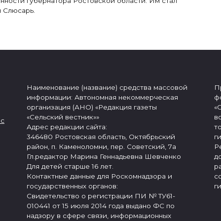
нности губернатора Ростовской области. Им стал
 Слюсарь.
Наименование (название) средства массовой
П
информации: Автономная некоммерческая
ф
организация (АНО) «Редакция газеты
«
«Сельский вестник»»
в
 с
Адрес редакции сайта:
т
346480 Ростовская область, Октябрьский
г
район, п. Каменоломни, пер. Советский, 7а
Р
Гл.редактор Марина Геннадьевна Шевченко
д
Для детей старше 16 лет.
р
Контактные данные для Роскомнадзора и
с
государственных органов:
г
Свидетельство о регистрации ПИ № ТУ61-
010441 от 15 июля 2014 года выдано ФС по
надзору в сфере связи, информационных