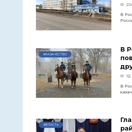
20
В Рос
Росси
В 
#КАЗАЧЕСТВО
пов
др
112
В Рос
казач
Гл
#ВЛАСТЬ
ра