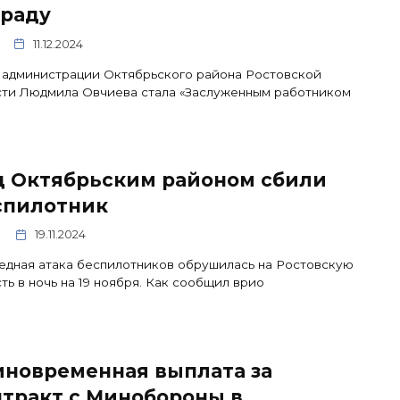
граду
11.12.2024
 администрации Октябрьского района Ростовской
сти Людмила Овчиева стала «Заслуженным работником
д Октябрьским районом сбили
спилотник
19.11.2024
дная атака беспилотников обрушилась на Ростовскую
ть в ночь на 19 ноября. Как сообщил врио
иновременная выплата за
нтракт с Минобороны в