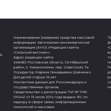
Наименование (название) средства массовой
П
информации: Автономная некоммерческая
ф
организация (АНО) «Редакция газеты
«
«Сельский вестник»»
в
 с
Адрес редакции сайта:
т
346480 Ростовская область, Октябрьский
г
район, п. Каменоломни, пер. Советский, 7а
Р
Гл.редактор Марина Геннадьевна Шевченко
д
Для детей старше 16 лет.
р
Контактные данные для Роскомнадзора и
с
государственных органов:
г
Свидетельство о регистрации ПИ № ТУ61-
010441 от 15 июля 2014 года выдано ФС по
надзору в сфере связи, информационных
технологий и массовых