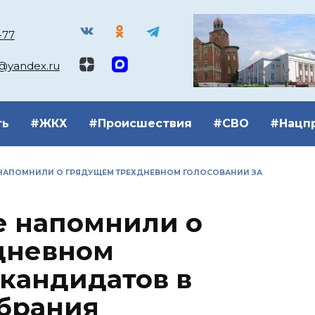
-77
k@yandex.ru
ть
#ЖКХ
#Происшествия
#СВО
#Нацп
НАПОМНИЛИ О ГРЯДУЩЕМ ТРЕХДНЕВНОМ ГОЛОСОВАНИИ ЗА
е напомнили о
дневном
 кандидатов в
обрания