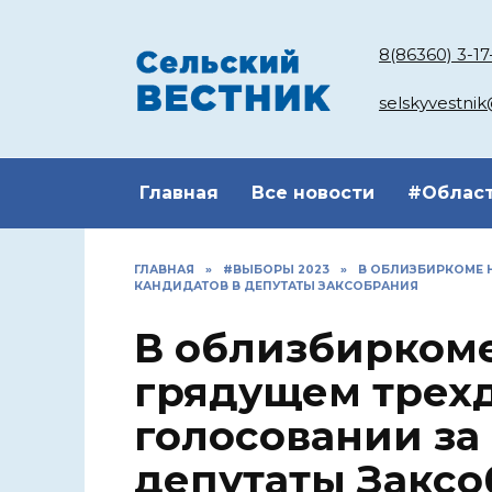
Перейти
к
8(86360) 3-17
содержанию
selskyvestni
Главная
Все новости
#Облас
ГЛАВНАЯ
»
#ВЫБОРЫ 2023
»
В ОБЛИЗБИРКОМЕ 
КАНДИДАТОВ В ДЕПУТАТЫ ЗАКСОБРАНИЯ
В облизбирком
грядущем трех
голосовании за
депутаты Закс