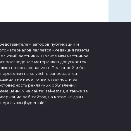
редставителем авторов публикаций и
отоматериалов является «Редакция газеты
Сельский вестник»». Полное или частичное
оспроизведение материалов допускается
олько по согласованию с Редакцией и без
иперссылки на selvest.ru запрещается.
едакция не несет ответственности за
остоверность рекламных объявлений,
азмещенных на сайте: selvest.ru, а также за
одержание веб-сайтов, на которые даны
иперссылки (hyperlinks).