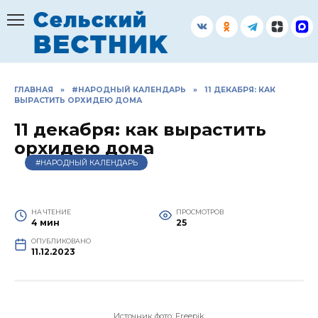
Перейти
к
содержанию
ГЛАВНАЯ
»
#НАРОДНЫЙ КАЛЕНДАРЬ
»
11 ДЕКАБРЯ: КАК
ВЫРАСТИТЬ ОРХИДЕЮ ДОМА
11 декабря: как вырастить
орхидею дома
#НАРОДНЫЙ КАЛЕНДАРЬ
НА ЧТЕНИЕ
ПРОСМОТРОВ
4 мин
25
ОПУБЛИКОВАНО
11.12.2023
Источник фото: Freepik