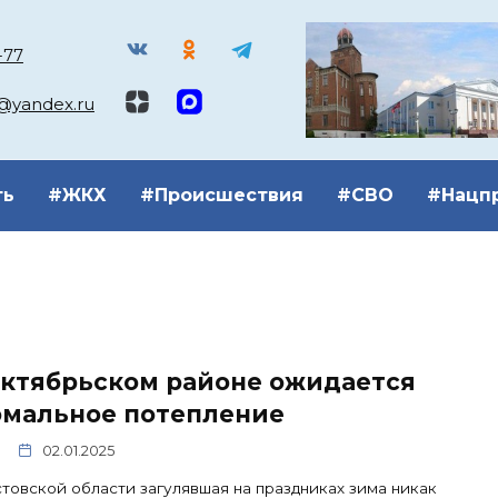
-77
k@yandex.ru
ть
#ЖКХ
#Происшествия
#СВО
#Нацп
Октябрьском районе ожидается
омальное потепление
02.01.2025
товской области загулявшая на праздниках зима никак