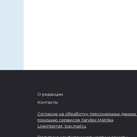
О редакции
Контакты
Согласие на обработку персональных данных
помощью сервисов Yandex.Metrika,
LiveInternet,
top.mail.ru