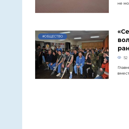
не мо
«Се
#ОБЩЕСТВО
во
ра
52
Главн
вмест