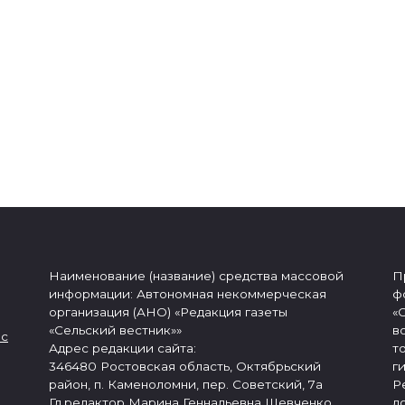
Наименование (название) средства массовой
П
информации: Автономная некоммерческая
ф
организация (АНО) «Редакция газеты
«
«Сельский вестник»»
в
 с
Адрес редакции сайта:
т
346480 Ростовская область, Октябрьский
г
район, п. Каменоломни, пер. Советский, 7а
Р
Гл.редактор Марина Геннадьевна Шевченко
д