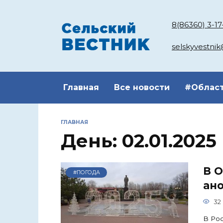
Перейти
к
8(86360) 3-17
содержанию
selskyvestni
Главная
Все новости
#Облас
ГЛАВНАЯ
День:
02.01.2025
В 
#ПОГОДА
ан
32
В Рос