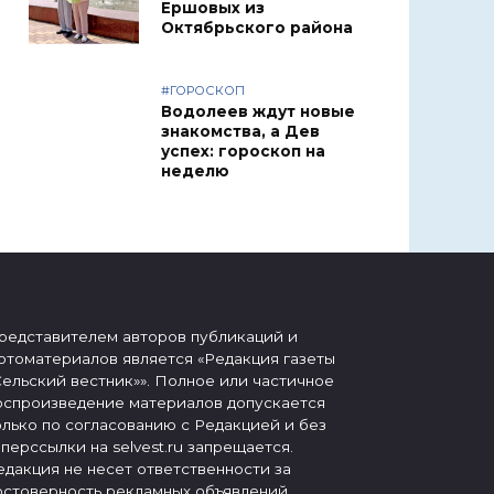
Ершовых из
Октябрьского района
#ГОРОСКОП
Водолеев ждут новые
знакомства, а Дев
успех: гороскоп на
неделю
редставителем авторов публикаций и
отоматериалов является «Редакция газеты
Сельский вестник»». Полное или частичное
оспроизведение материалов допускается
олько по согласованию с Редакцией и без
иперссылки на selvest.ru запрещается.
едакция не несет ответственности за
остоверность рекламных объявлений,