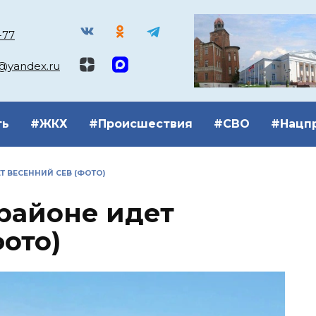
-77
k@yandex.ru
ть
#ЖКХ
#Происшествия
#СВО
#Нацп
Т ВЕСЕННИЙ СЕВ (ФОТО)
районе идет
ото)