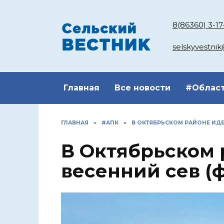
Перейти
к
8(86360) 3-17
содержанию
selskyvestni
Главная
Все новости
#Облас
ГЛАВНАЯ
»
#АПК
»
В ОКТЯБРЬСКОМ РАЙОНЕ ИДЕ
В Октябрьском 
весенний сев (ф