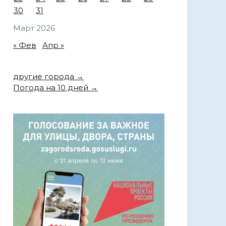
30
31
Март 2026
« Фев
Апр »
другие города →
Погода на 10 дней →